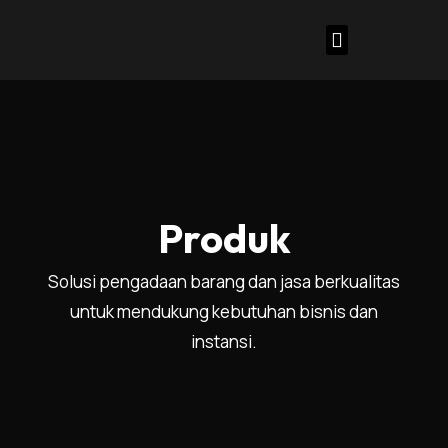
Lewati
ke
konten
Kontak Kami
Tentang Kami
Produk
Solusi pengadaan barang dan jasa berkualitas
untuk mendukung kebutuhan bisnis dan
instansi.