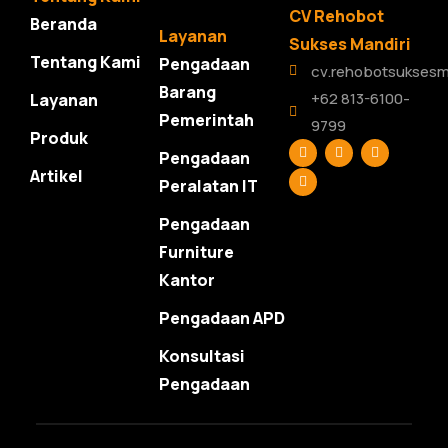
CV Rehobot
Beranda
Layanan
Sukses Mandiri
Tentang Kami
Pengadaan
cv.rehobotsuksesm
Barang
+62 813-6100-
Layanan
Pemerintah
9799
Produk
F
L
T
Y
Pengadaan
a
i
w
o
c
n
i
u
Artikel
Peralatan IT
e
k
t
t
b
e
t
u
o
d
e
b
Pengadaan
o
i
r
e
k
n
Furniture
Kantor
Pengadaan APD
Konsultasi
Pengadaan