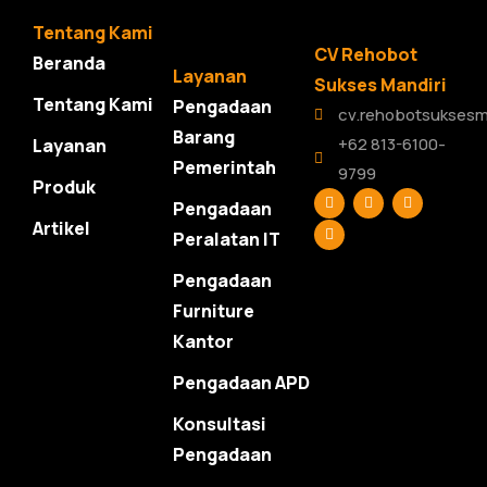
Tentang Kami
CV Rehobot
Beranda
Layanan
Sukses Mandiri
Tentang Kami
Pengadaan
cv.rehobotsuksesm
Barang
+62 813-6100-
Layanan
Pemerintah
9799
Produk
F
L
T
Y
Pengadaan
a
i
w
o
c
n
i
u
Artikel
Peralatan IT
e
k
t
t
b
e
t
u
o
d
e
b
Pengadaan
o
i
r
e
k
n
Furniture
Kantor
Pengadaan APD
Konsultasi
Pengadaan