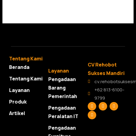
Tentang Kami
CV Rehobot
Beranda
Layanan
Sukses Mandiri
Tentang Kami
Pengadaan
cv.rehobotsuksesm
Barang
+62 813-6100-
Layanan
Pemerintah
9799
Produk
F
L
T
Y
Pengadaan
a
i
w
o
c
n
i
u
Artikel
Peralatan IT
e
k
t
t
b
e
t
u
o
d
e
b
Pengadaan
o
i
r
e
k
n