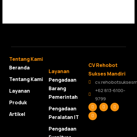
Tentang Kami
CV Rehobot
Beranda
Layanan
Sukses Mandiri
Tentang Kami
Pengadaan
cv.rehobotsuksesm
Barang
+62 813-6100-
Layanan
Pemerintah
9799
Produk
F
L
T
Y
Pengadaan
a
i
w
o
c
n
i
u
Artikel
Peralatan IT
e
k
t
t
b
e
t
u
o
d
e
b
Pengadaan
o
i
r
e
k
n