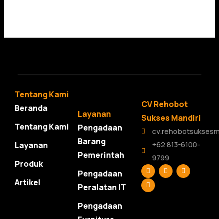
Tentang Kami
CV Rehobot
Beranda
Layanan
Sukses Mandiri
Tentang Kami
Pengadaan
cv.rehobotsuksesm
Barang
+62 813-6100-
Layanan
Pemerintah
9799
Produk
F
L
T
Y
Pengadaan
a
i
w
o
c
n
i
u
Artikel
Peralatan IT
e
k
t
t
b
e
t
u
o
d
e
b
Pengadaan
o
i
r
e
k
n