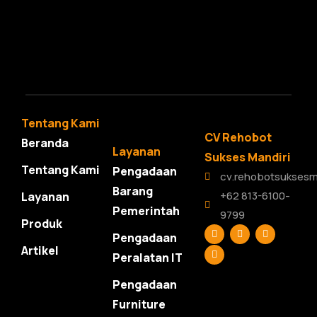
Tentang Kami
CV Rehobot
Beranda
Layanan
Sukses Mandiri
Tentang Kami
Pengadaan
cv.rehobotsuksesm
Barang
+62 813-6100-
Layanan
Pemerintah
9799
Produk
F
L
T
Y
Pengadaan
a
i
w
o
c
n
i
u
Artikel
Peralatan IT
e
k
t
t
b
e
t
u
o
d
e
b
Pengadaan
o
i
r
e
k
n
Furniture