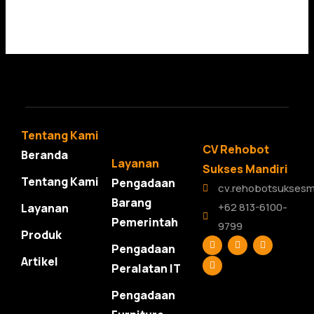
Tentang Kami
CV Rehobot
Beranda
Layanan
Sukses Mandiri
Tentang Kami
Pengadaan
cv.rehobotsuksesm
Barang
+62 813-6100-
Layanan
Pemerintah
9799
Produk
F
L
T
Y
Pengadaan
a
i
w
o
c
n
i
u
Artikel
Peralatan IT
e
k
t
t
b
e
t
u
o
d
e
b
Pengadaan
o
i
r
e
k
n