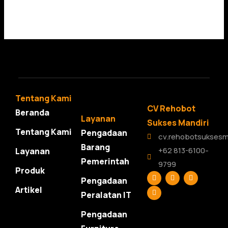
Tentang Kami
CV Rehobot
Beranda
Layanan
Sukses Mandiri
Tentang Kami
Pengadaan
cv.rehobotsuksesm
Barang
+62 813-6100-
Layanan
Pemerintah
9799
Produk
F
L
T
Y
Pengadaan
a
i
w
o
c
n
i
u
Artikel
Peralatan IT
e
k
t
t
b
e
t
u
o
d
e
b
Pengadaan
o
i
r
e
k
n